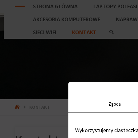
STRONA GŁÓWNA
LAPTOPY POLEAS
AKCESORIA KOMPUTEROWE
NAPRAWA
SIECI WIFI
KONTAKT
Zgoda
KONTAKT
Wykorzystujemy ciasteczka 