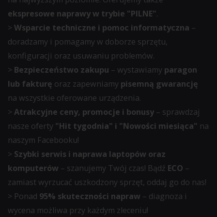
momencie.
ekspresowe naprawy w trybie "PILNE"
.
>
Wsparcie techniczne i pomoc informatyczna
–
Aby
doradzamy i pomagamy w doborze sprzętu,
uzyskać
konfiguracji oraz usuwaniu problemów.
więcej
>
Bezpieczeństwo zakupu
– wystawiamy
paragon
szczegółów
lub fakturę
oraz zapewniamy
pisemną gwarancję
na
na wszystkie oferowane urządzenia.
temat
>
Atrakcyjne ceny, promocje i bonusy
– sprawdzaj
tego,
nasze oferty
"Hit tygodnia" i "Nowości miesiąca"
na
jak
naszym Facebooku!
witryna
>
Szybki serwis i naprawa laptopów oraz
internetowa
komputerów
– szanujemy Twój czas! Bądź
ECO
–
używa
zamiast wyrzucać uszkodzony sprzęt, oddaj go do nas!
ciasteczek
> Ponad
95% skuteczności napraw
– diagnoza i
i
wycena możliwa przy każdym zleceniu!
jak