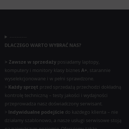
momencie,
zazwyczaj
za
pośrednictwem
ustawień
----------
prywatności
DLACZEGO WARTO WYBRAĆ NAS?
witryny,
które
> Zawsze w sprzedaży
posiadamy laptopy,
umożliwiają
komputery i monitory klasy biznes
A+
, starannie
zarządzanie
wyselekcjonowane i w pełni sprawdzone.
lub
>
Każdy sprzęt
przed sprzedażą przechodzi dokładną
usuwanie
kontrolę techniczną – testy jakości i wydajności
przechowywanych
przeprowadza nasz doświadczony serwisant.
ciasteczek
>
Indywidualne podejście
do każdego klienta – nie
w
działamy szablonowo, a nasze usługi serwisowe stoją
dowolnym
na najwyższym poziomie. Oferujemy także