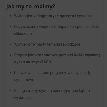
Jak my to robimy?
online.
i
przetwarzane
Wykonujemy
diagnostykę sprzętu
i systemu
Zgoda
na
odnosi
Oczyszczamy wnętrze laptopa / komputera i układ
potrzeby
się
chłodzenia
usług
do
reklamowych.
zgody,
Wymieniamy pasty termoprzewodzące
którą
Personalizacja
Proponujemy
rozbudowę pamięci RAM
i
wymianę
witryny
reklam
dysku na szybki SSD
muszą
Określa,
uzyskać
Usuwamy niechciane programy, wirusy i błędy
czy
od
systemowe
można
użytkowników
wyświetlać
Konfigurujemy system operacyjny pod kątem
przed
spersonalizowane
wydajności
użyciem
reklamy
ciasteczek