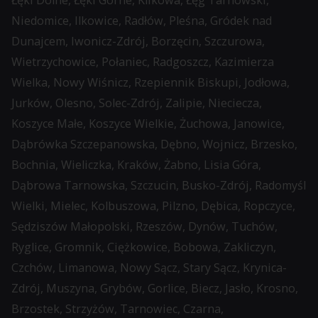
Łęki Dolne, Łęki Górne, Klikowa, Łęg Tarnowski,
zbierane
Niedomice, Ilkowice, Radłów, Pleśna, Gródek nad
dane
Dunajcem, Iwonicz-Zdrój, Borzęcin, Szczurowa,
oraz
Wietrzychowice, Połaniec, Radgoszcz, Kazimierza
sposób
Wielka, Nowy Wiśnicz, Rzepiennik Biskupi, Jodłowa,
przechowywania
Jurków, Olesno, Solec-Zdrój, Zalipie, Nieciecza,
lub
Koszyce Małe, Koszyce Wielkie, Żuchowa, Janowice,
udostępniania
Dąbrówka Szczepanowska, Dębno, Wojnicz, Brzesko,
Twoich
Bochnia, Wieliczka, Kraków, Żabno, Lisia Góra,
informacji.
Dąbrowa Tarnowska, Szczucin, Busko-Zdrój, Radomyśl
Wyjaśnia
Wielki, Mielec, Kolbuszowa, Pilzno, Dębica, Ropczyce,
również,
Sędziszów Małopolski, Rzeszów, Dynów, Tuchów,
jak
Ryglice, Gromnik, Ciężkowice, Bobowa, Zakliczyn,
możesz
Czchów, Limanowa, Nowy Sącz, Stary Sącz, Krynica-
zarządzać
Zdrój, Muszyna, Grybów, Gorlice, Biecz, Jasło, Krosno,
swoimi
Brzostek, Strzyżów, Tarnowiec, Czarna,
preferencjami.