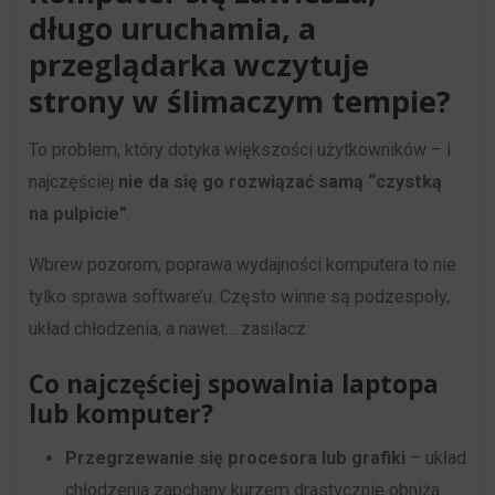
długo uruchamia, a
i
internetowe
przeglądarka wczytuje
zachowań
w
użytkowników
celu
strony w ślimaczym tempie?
mogą
zapamiętania
To problem, który dotyka większości użytkowników – i
być
preferencji,
najczęściej
nie da się go rozwiązać samą “czystką
przechowywane
danych
na pulpicie”
.
w
logowania
celach
lub
Wbrew pozorom, poprawa wydajności komputera to nie
analitycznych
działań.
tylko sprawa software’u. Często winne są podzespoły,
(np.
Istnieją
układ chłodzenia, a nawet… zasilacz.
Google
różne
Analytics).
typy,
Co najczęściej spowalnia laptopa
lub komputer?
w
Przechowywanie
tym
Przegrzewanie się procesora lub grafiki
– układ
reklam
ciasteczka
chłodzenia zapchany kurzem drastycznie obniża