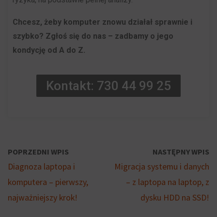
użytkownikom
Kontroluje
akceptowanie
Chcesz, żeby komputer znowu działał sprawnie i
przechowywanie
lub
szybko? Zgłoś się do nas – zadbamy o jego
danych
odrzucanie
kondycję od A do Z.
specyficznych
ciasteczek
dla
i
Kontakt: 730 44 99 25
użytkownika,
kontrolowanie
służących
swojej
do
prywatności.
śledzenia
Możesz
reklam,
również
POPRZEDNI WPIS
NASTĘPNY WPIS
profilowania
wycofać
Diagnoza laptopa i
Migracja systemu i danych
i
zgodę
komputera – pierwszy,
– z laptopa na laptop, z
pomiaru
w
najważniejszy krok!
dysku HDD na SSD!
skuteczności
dowolnym
reklam.