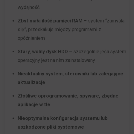
sesyjne
Zarządza
wydajność
(tymczasowe)
tym,
i
Zbyt mała ilość pamięci RAM
– system “zamyśla
czy
trwałe
się”, przeskakuje między programami z
dane
(długoterminowe).
opóźnieniem
związane
Pomagają
z
Stary, wolny dysk HDD
– szczególnie jeśli system
one
reklamami
operacyjny jest na nim zainstalowany
spersonalizować
(np.
wrażenia
ciasteczka
Nieaktualny system, sterowniki lub zalegające
z
do
aktualizacje
przeglądania,
targetowania
Złośliwe oprogramowanie, spyware, zbędne
ale
i
aplikacje w tle
mogą
śledzenia)
również
mogą
Nieoptymalna konfiguracja systemu lub
śledzić
być
uszkodzone pliki systemowe
zachowanie
przechowywane