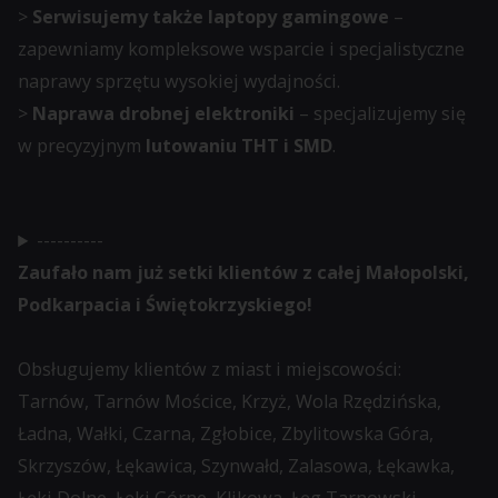
>
Serwisujemy także laptopy gamingowe
–
zbiera
zapewniamy kompleksowe wsparcie i specjalistyczne
dane,
naprawy sprzętu wysokiej wydajności.
zapoznaj
>
Naprawa drobnej elektroniki
– specjalizujemy się
się
w precyzyjnym
lutowaniu THT i SMD
.
z
polityką
prywatności
----------
witryny.
Zaufało nam już setki klientów z całej Małopolski,
Ten
Podkarpacia i Świętokrzyskiego!
dokument
opisuje
Obsługujemy klientów z miast i miejscowości:
rodzaje
Tarnów, Tarnów Mościce, Krzyż, Wola Rzędzińska,
używanych
Ładna, Wałki, Czarna, Zgłobice, Zbylitowska Góra,
plików
Skrzyszów, Łękawica, Szynwałd, Zalasowa, Łękawka,
cookie,