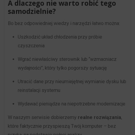
A dlaczego nie warto robić tego
na
gromadzących
samodzielnie?
podstawie
dane
zachowań
Bo bez odpowiedniej wiedzy i narzędzi łatwo można:
osobowe.
i
Przepisy
Uszkodzić układ chłodzenia przy próbie
preferencji
takie
czyszczenia
użytkownika,
jak
wykorzystując
Wgrać niewłaściwy sterownik lub “wzmacniacz
GDPR
w
wydajności”, który tylko pogorszy sytuację
wymagają,
tym
aby
Utracić dane przy nieumiejętnej wymianie dysku lub
celu
witryny
reinstalacji systemu
zapisane
prosiły
dane.
Wydawać pieniądze na niepotrzebne modernizacje
o
wyraźną
Przechowywanie
W naszym serwisie dobierzemy
realne rozwiązania
,
zgodę,
danych
które faktycznie przyspieszą Twój komputer – bez
umożliwiając
użytkownika
ryzyka, na podstawie pełnej analizy.