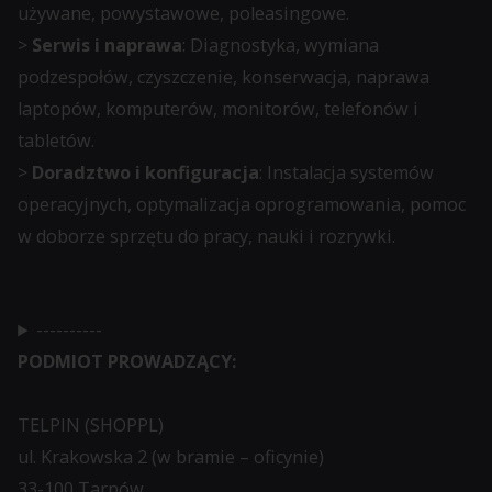
używane, powystawowe, poleasingowe.
momencie.
>
Serwis i naprawa
: Diagnostyka, wymiana
Aby
podzespołów, czyszczenie, konserwacja, naprawa
uzyskać
laptopów, komputerów, monitorów, telefonów i
więcej
tabletów.
szczegółów
>
Doradztwo i konfiguracja
: Instalacja systemów
na
operacyjnych, optymalizacja oprogramowania, pomoc
temat
w doborze sprzętu do pracy, nauki i rozrywki.
tego,
jak
witryna
----------
internetowa
PODMIOT PROWADZĄCY:
używa
ciasteczek
TELPIN (SHOPPL)
i
ul. Krakowska 2 (w bramie – oficynie)
jak
33-100 Tarnów