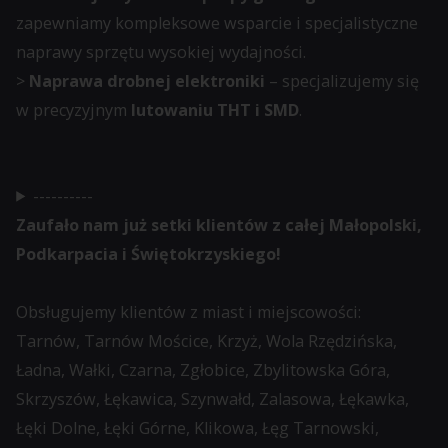
na
zapewniamy kompleksowe wsparcie i specjalistyczne
gromadzących
podstawie
naprawy sprzętu wysokiej wydajności.
dane
zachowań
>
Naprawa drobnej elektroniki
– specjalizujemy się
osobowe.
i
w precyzyjnym
lutowaniu THT i SMD
.
Przepisy
preferencji
takie
użytkownika,
jak
wykorzystując
----------
GDPR
w
Zaufało nam już setki klientów z całej Małopolski,
wymagają,
tym
Podkarpacia i Świętokrzyskiego!
aby
celu
witryny
zapisane
Obsługujemy klientów z miast i miejscowości:
prosiły
dane.
Tarnów, Tarnów Mościce, Krzyż, Wola Rzędzińska,
o
Ładna, Wałki, Czarna, Zgłobice, Zbylitowska Góra,
wyraźną
Przechowywanie
Skrzyszów, Łękawica, Szynwałd, Zalasowa, Łękawka,
zgodę,
danych
Łęki Dolne, Łęki Górne, Klikowa, Łęg Tarnowski,
umożliwiając
użytkownika