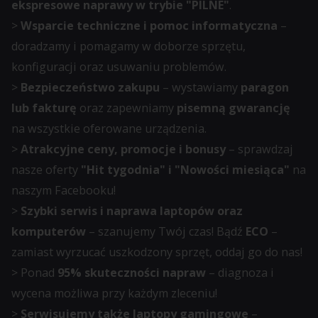
ekspresowe naprawy w trybie "PILNE"
.
online.
i
>
Wsparcie techniczne i pomoc informatyczna
–
przetwarzane
doradzamy i pomagamy w doborze sprzętu,
Zgoda
na
konfiguracji oraz usuwaniu problemów.
odnosi
potrzeby
>
Bezpieczeństwo zakupu
– wystawiamy
paragon
się
usług
lub fakturę
oraz zapewniamy
pisemną gwarancję
do
reklamowych.
na wszystkie oferowane urządzenia.
zgody,
>
Atrakcyjne ceny, promocje i bonusy
– sprawdzaj
którą
Personalizacja
nasze oferty
"Hit tygodnia" i "Nowości miesiąca"
na
witryny
reklam
naszym Facebooku!
muszą
Określa,
>
Szybki serwis i naprawa laptopów oraz
uzyskać
czy
komputerów
– szanujemy Twój czas! Bądź
ECO
–
od
można
zamiast wyrzucać uszkodzony sprzęt, oddaj go do nas!
użytkowników
wyświetlać
> Ponad
95% skuteczności napraw
– diagnoza i
przed
spersonalizowane
wycena możliwa przy każdym zleceniu!
użyciem
reklamy
>
Serwisujemy także laptopy gamingowe
–
ciasteczek