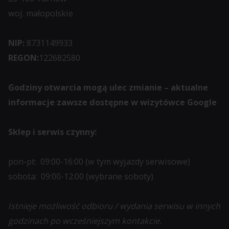
zbiera
woj. małopolskie
dane,
zapoznaj
NIP:
8731149933
się
REGON:
122682580
z
polityką
Godziny otwarcia mogą ulec zmianie – aktualne
prywatności
informacje zawsze dostępne w wizytówce Google
witryny.
Ten
Sklep i serwis czynny:
dokument
opisuje
pon-pt: 09:00-16:00 (w tym wyjazdy serwisowe)
rodzaje
sobota: 09:00-12:00 (wybrane soboty)
używanych
plików
Istnieje możliwość odbioru / wydania serwisu w innych
cookie,
godzinach po wcześniejszym kontakcie.