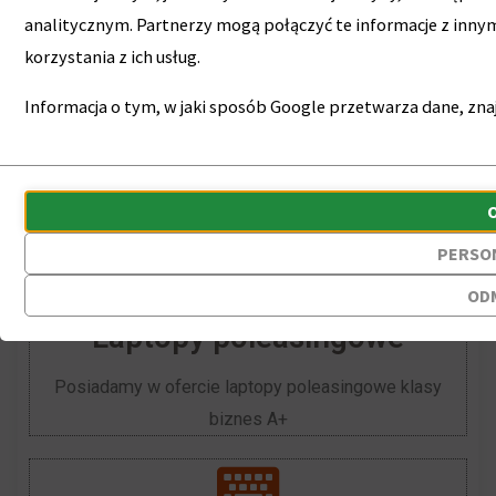
analitycznym. Partnerzy mogą połączyć te informacje z inn
korzystania z ich usług.
Informacja o tym, w jaki sposób Google przetwarza dane, znaj
Wybierz interesujący temat
Przechowywanie
Ciasteczka
statystyk
to
PERSO
Kontroluje,
małe
czy
pliki
OD
dane
danych
Laptopy poleasingowe
dotyczące
przechowywane
Posiadamy w ofercie laptopy poleasingowe klasy
korzystania
na
biznes A+
z
urządzeniu
witryny
przez
internetowej
witryny