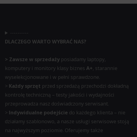
sesyjne
Zarządza
(tymczasowe)
tym,
i
czy
trwałe
dane
----------
(długoterminowe).
związane
DLACZEGO WARTO WYBRAĆ NAS?
Pomagają
z
one
reklamami
> Zawsze w sprzedaży
posiadamy laptopy,
spersonalizować
(np.
komputery i monitory klasy biznes
A+
, starannie
wrażenia
ciasteczka
wyselekcjonowane i w pełni sprawdzone.
z
do
>
Każdy sprzęt
przed sprzedażą przechodzi dokładną
przeglądania,
targetowania
kontrolę techniczną – testy jakości i wydajności
ale
i
przeprowadza nasz doświadczony serwisant.
mogą
śledzenia)
>
Indywidualne podejście
do każdego klienta – nie
również
mogą
działamy szablonowo, a nasze usługi serwisowe stoją
śledzić
być
na najwyższym poziomie. Oferujemy także
zachowanie
przechowywane