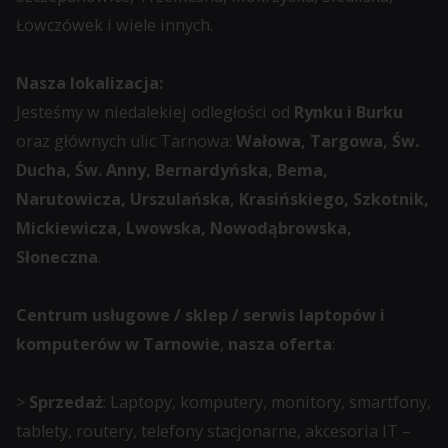
momencie,
Łowczówek i wiele innych.
zazwyczaj
za
Nasza lokalizacja:
pośrednictwem
Jesteśmy w niedalekiej odległości od
Rynku i Burku
ustawień
oraz głównych ulic Tarnowa:
Wałowa, Targowa, Św.
prywatności
Ducha, Św. Anny, Bernardyńska, Bema,
witryny,
Narutowicza, Urszulańska, Krasińskiego, Szkotnik,
które
Mickiewicza, Lwowska, Nowodąbrowska,
umożliwiają
Słoneczna
.
zarządzanie
lub
Centrum usługowe / sklep / serwis laptopów i
usuwanie
komputerów w Tarnowie
,
nasza oferta
:
przechowywanych
ciasteczek
>
Sprzedaż
: Laptopy, komputery, monitory, smartfony,
w
tablety, routery, telefony stacjonarne, akcesoria IT –
dowolnym