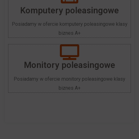
i
internetowe
Komputery poleasingowe
zachowań
w
Posiadamy w ofercie komputery poleasingowe klasy
użytkowników
celu
biznes A+
mogą
zapamiętania
być
preferencji,
przechowywane
danych
w
logowania
Monitory poleasingowe
celach
lub
analitycznych
działań.
Posiadamy w ofercie monitory poleasingowe klasy
(np.
Istnieją
biznes A+
Google
różne
Analytics).
typy,
w
Przechowywanie
tym
reklam
ciasteczka