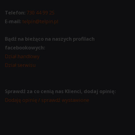
zbierane
dane
Telefon:
730 44 99 25
oraz
E-mail:
telpin@telpin.pl
sposób
przechowywania
Bądź na bieżąco na naszych profilach
lub
facebookowych:
udostępniania
Dział handlowy
Twoich
Dział serwisu
informacji.
Wyjaśnia
również,
Sprawdź za co cenią nas Klienci, dodaj opinię:
jak
Dodaję opinię / sprawdź wystawione
możesz
zarządzać
swoimi
preferencjami.