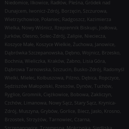
Niedomice, Ilkowice, Radłów, Pleśna, Gródek nad
użytkownikom
Dunajcem, Iwonicz-Zdrój, Borzęcin, Szczurowa,
Kontroluje
akceptowanie
Wietrzychowice, Połaniec, Radgoszcz, Kazimierza
przechowywanie
lub
Wielka, Nowy Wiśnicz, Rzepiennik Biskupi, Jodłowa,
danych
odrzucanie
Jurków, Olesno, Solec-Zdrój, Zalipie, Nieciecza,
specyficznych
ciasteczek
Koszyce Małe, Koszyce Wielkie, Żuchowa, Janowice,
dla
i
Dąbrówka Szczepanowska, Dębno, Wojnicz, Brzesko,
użytkownika,
kontrolowanie
Bochnia, Wieliczka, Kraków, Żabno, Lisia Góra,
służących
swojej
Dąbrowa Tarnowska, Szczucin, Busko-Zdrój, Radomyśl
do
prywatności.
Wielki, Mielec, Kolbuszowa, Pilzno, Dębica, Ropczyce,
śledzenia
Możesz
Sędziszów Małopolski, Rzeszów, Dynów, Tuchów,
reklam,
również
Ryglice, Gromnik, Ciężkowice, Bobowa, Zakliczyn,
profilowania
wycofać
Czchów, Limanowa, Nowy Sącz, Stary Sącz, Krynica-
i
zgodę
Zdrój, Muszyna, Grybów, Gorlice, Biecz, Jasło, Krosno,
pomiaru
w
Brzostek, Strzyżów, Tarnowiec, Czarna,
skuteczności
dowolnym
Szczepanowice, Trzemesna, Mokrzyska, Siedliska,
reklam.