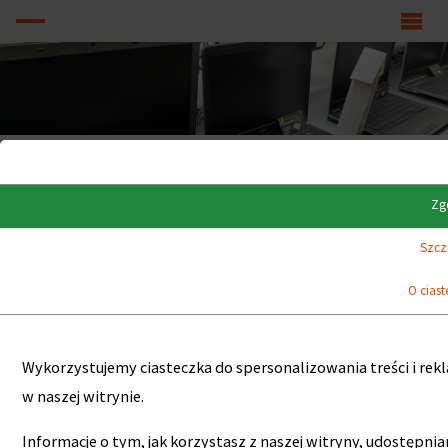
LAPTOPY, KOMPUTERY, MONITORY POLEASINGOWE A+
KLASA BIZNES
Zg
Szcz
Laptopy, komputery,
O cias
monitory
poleasingowe A+
Wykorzystujemy ciasteczka do spersonalizowania treści i rek
w naszej witrynie.
klasa biznes
Informacje o tym, jak korzystasz z naszej witryny, udostę