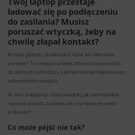
Twój laptop przestaje
i
internetowe
ładować się po podłączeniu
zachowań
w
do zasilania? Musisz
użytkowników
celu
poruszać wtyczką, żeby na
mogą
zapamiętania
chwilę złapał kontakt?
być
preferencji,
przechowywane
danych
A może gniazdo zasilania jest luźne lub całkowicie
w
logowania
wyrwane? To poważna usterka, która może prowadzić
celach
lub
do dalszych uszkodzeń, a jej naprawa wymaga precyzji i
analitycznych
działań.
odpowiednich narzędzi.
(np.
Istnieją
Google
różne
W sieci znajdziesz różne poradniki, jak samodzielnie
Analytics).
typy,
naprawić gniazdo zasilania, ale czy naprawdę warto
w
próbować?
Przechowywanie
tym
reklam
Co może pójść nie tak?
ciasteczka