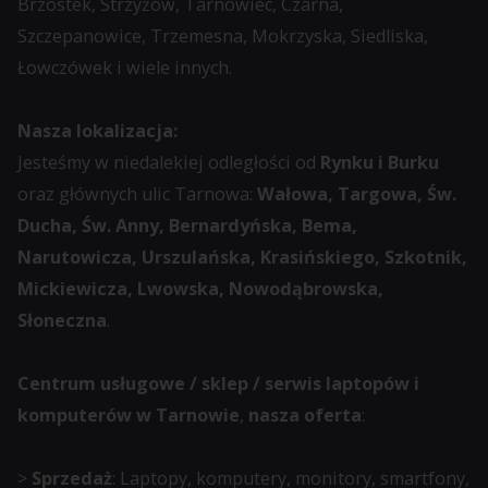
Brzostek, Strzyżów, Tarnowiec, Czarna,
zbierane
Szczepanowice, Trzemesna, Mokrzyska, Siedliska,
dane
Łowczówek i wiele innych.
oraz
sposób
Nasza lokalizacja:
przechowywania
Jesteśmy w niedalekiej odległości od
Rynku i Burku
lub
oraz głównych ulic Tarnowa:
Wałowa, Targowa, Św.
udostępniania
Ducha, Św. Anny, Bernardyńska, Bema,
Twoich
Narutowicza, Urszulańska, Krasińskiego, Szkotnik,
informacji.
Mickiewicza, Lwowska, Nowodąbrowska,
Wyjaśnia
Słoneczna
.
również,
jak
Centrum usługowe / sklep / serwis laptopów i
możesz
komputerów w Tarnowie
,
nasza oferta
:
zarządzać
swoimi
>
Sprzedaż
: Laptopy, komputery, monitory, smartfony,
preferencjami.