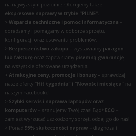
momencie,
na najwyższym poziomie. Oferujemy także
zazwyczaj
ekspresowe naprawy w trybie "PILNE"
.
za
>
Wsparcie techniczne i pomoc informatyczna
–
pośrednictwem
doradzamy i pomagamy w doborze sprzętu,
ustawień
konfiguracji oraz usuwaniu problemów.
prywatności
>
Bezpieczeństwo zakupu
– wystawiamy
paragon
witryny,
lub fakturę
oraz zapewniamy
pisemną gwarancję
które
na wszystkie oferowane urządzenia.
umożliwiają
>
Atrakcyjne ceny, promocje i bonusy
– sprawdzaj
zarządzanie
nasze oferty
"Hit tygodnia" i "Nowości miesiąca"
na
lub
naszym Facebooku!
usuwanie
>
Szybki serwis i naprawa laptopów oraz
przechowywanych
komputerów
– szanujemy Twój czas! Bądź
ECO
–
ciasteczek
zamiast wyrzucać uszkodzony sprzęt, oddaj go do nas!
w
> Ponad
95% skuteczności napraw
– diagnoza i
dowolnym