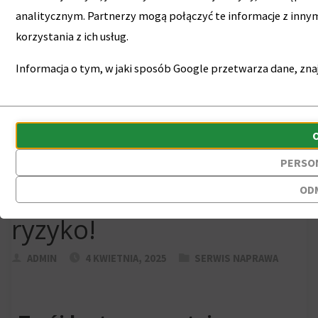
SERWIS NAPRAWA
USZKODZONE GNIAZDO ZASILANIA?
analitycznym. Partnerzy mogą połączyć te informacje z inn
SAMODZIELNA NAPRAWA TO SPORE RYZYKO!
korzystania z ich usług.
Informacja o tym, w jaki sposób Google przetwarza dane, znaj
Uszkodzone gniazdo
Przechowywanie
zasilania?
Ciasteczka
statystyk
to
Samodzielna
PERSO
Kontroluje,
małe
naprawa to spore
czy
pliki
OD
dane
danych
ryzyko!
dotyczące
przechowywane
korzystania
na
ADMIN
4 KWIETNIA, 2025
SERWIS NAPRAWA
z
urządzeniu
witryny
przez
internetowej
witryny