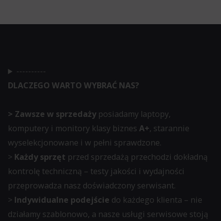
użytkownikom
Kontroluje
akceptowanie
przechowywanie
lub
danych
odrzucanie
specyficznych
ciasteczek
----------
dla
i
DLACZEGO WARTO WYBRAĆ NAS?
użytkownika,
kontrolowanie
służących
swojej
> Zawsze w sprzedaży
posiadamy laptopy,
do
prywatności.
komputery i monitory klasy biznes
A+
, starannie
śledzenia
Możesz
wyselekcjonowane i w pełni sprawdzone.
reklam,
również
>
Każdy sprzęt
przed sprzedażą przechodzi dokładną
profilowania
wycofać
kontrolę techniczną – testy jakości i wydajności
i
zgodę
przeprowadza nasz doświadczony serwisant.
pomiaru
w
>
Indywidualne podejście
do każdego klienta – nie
skuteczności
dowolnym
działamy szablonowo, a nasze usługi serwisowe stoją
reklam.