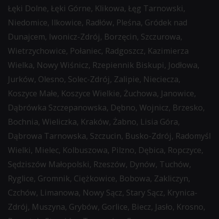
Łęki Dolne, Łęki Górne, Klikowa, Łęg Tarnowski,
zbiera
Niedomice, Ilkowice, Radłów, Pleśna, Gródek nad
dane,
Dunajcem, Iwonicz-Zdrój, Borzęcin, Szczurowa,
zapoznaj
Wietrzychowice, Połaniec, Radgoszcz, Kazimierza
się
Wielka, Nowy Wiśnicz, Rzepiennik Biskupi, Jodłowa,
z
Jurków, Olesno, Solec-Zdrój, Zalipie, Nieciecza,
polityką
Koszyce Małe, Koszyce Wielkie, Żuchowa, Janowice,
prywatności
Dąbrówka Szczepanowska, Dębno, Wojnicz, Brzesko,
witryny.
Bochnia, Wieliczka, Kraków, Żabno, Lisia Góra,
Ten
Dąbrowa Tarnowska, Szczucin, Busko-Zdrój, Radomyśl
dokument
Wielki, Mielec, Kolbuszowa, Pilzno, Dębica, Ropczyce,
opisuje
Sędziszów Małopolski, Rzeszów, Dynów, Tuchów,
rodzaje
Ryglice, Gromnik, Ciężkowice, Bobowa, Zakliczyn,
używanych
Czchów, Limanowa, Nowy Sącz, Stary Sącz, Krynica-
plików
Zdrój, Muszyna, Grybów, Gorlice, Biecz, Jasło, Krosno,
cookie,