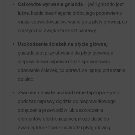
sesyjne
Zarządza
Całkowite wyrwanie gniazda
– jeśli gniazdo jest
(tymczasowe)
tym,
luźne, każda nieumiejętna próba jego poprawienia
i
czy
może spowodować wyrwanie go z płyty głównej, co
trwałe
dane
drastycznie zwiększa koszt naprawy.
(długoterminowe).
związane
Uszkodzenie ścieżek na płycie głównej
–
Pomagają
z
gniazdo jest przylutowane do płyty głównej, a
one
reklamami
nieprawidłowa naprawa może spowodować
spersonalizować
(np.
oderwanie ścieżek, co sprawi, że laptop przestanie
wrażenia
ciasteczka
działać.
z
do
przeglądania,
targetowania
Zwarcie i trwałe uszkodzenie laptopa
– jeśli
ale
i
podczas naprawy dojdzie do nieprawidłowego
mogą
śledzenia)
połączenia przewodów lub uszkodzenia
również
mogą
elementów elektronicznych, może dojść do
śledzić
być
zwarcia, które trwale uszkodzi płytę główną.
zachowanie
przechowywane