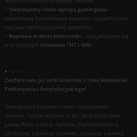
wycena możliwa przy każdym zleceniu!
momencie.
>
Serwisujemy także laptopy gamingowe
–
zapewniamy kompleksowe wsparcie i specjalistyczne
Aby
naprawy sprzętu wysokiej wydajności.
uzyskać
>
Naprawa drobnej elektroniki
– specjalizujemy się
więcej
w precyzyjnym
lutowaniu THT i SMD
.
szczegółów
na
temat
----------
tego,
Zaufało nam już setki klientów z całej Małopolski,
jak
Podkarpacia i Świętokrzyskiego!
witryna
internetowa
Obsługujemy klientów z miast i miejscowości:
używa
Tarnów, Tarnów Mościce, Krzyż, Wola Rzędzińska,
ciasteczek
Ładna, Wałki, Czarna, Zgłobice, Zbylitowska Góra,
i
Skrzyszów, Łękawica, Szynwałd, Zalasowa, Łękawka,
jak