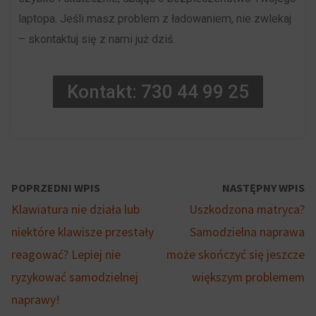
na
laptopa. Jeśli masz problem z ładowaniem, nie zwlekaj
gromadzących
podstawie
– skontaktuj się z nami już dziś.
dane
zachowań
osobowe.
i
Przepisy
Kontakt: 730 44 99 25
preferencji
takie
użytkownika,
jak
wykorzystując
GDPR
w
wymagają,
tym
aby
POPRZEDNI WPIS
NASTĘPNY WPIS
celu
witryny
Klawiatura nie działa lub
Uszkodzona matryca?
zapisane
prosiły
niektóre klawisze przestały
Samodzielna naprawa
dane.
o
reagować? Lepiej nie
może skończyć się jeszcze
wyraźną
Przechowywanie
ryzykować samodzielnej
większym problemem
zgodę,
danych
naprawy!
umożliwiając
użytkownika