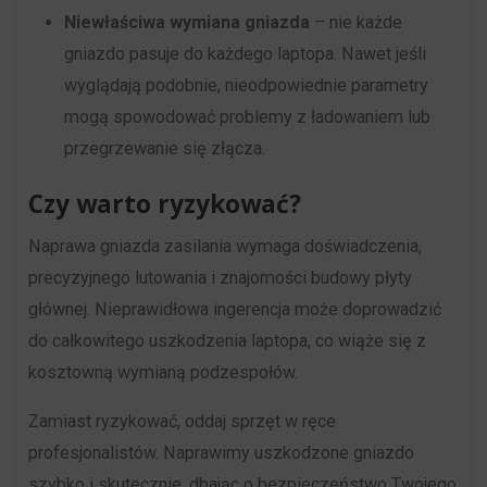
Niewłaściwa wymiana gniazda
– nie każde
online.
i
gniazdo pasuje do każdego laptopa. Nawet jeśli
przetwarzane
Zgoda
wyglądają podobnie, nieodpowiednie parametry
na
odnosi
mogą spowodować problemy z ładowaniem lub
potrzeby
się
przegrzewanie się złącza.
usług
do
reklamowych.
Czy warto ryzykować?
zgody,
którą
Personalizacja
Naprawa gniazda zasilania wymaga doświadczenia,
witryny
reklam
precyzyjnego lutowania i znajomości budowy płyty
muszą
głównej. Nieprawidłowa ingerencja może doprowadzić
Określa,
uzyskać
do całkowitego uszkodzenia laptopa, co wiąże się z
czy
od
kosztowną wymianą podzespołów.
można
użytkowników
wyświetlać
Zamiast ryzykować, oddaj sprzęt w ręce
przed
spersonalizowane
profesjonalistów. Naprawimy uszkodzone gniazdo
użyciem
reklamy
szybko i skutecznie, dbając o bezpieczeństwo Twojego
ciasteczek